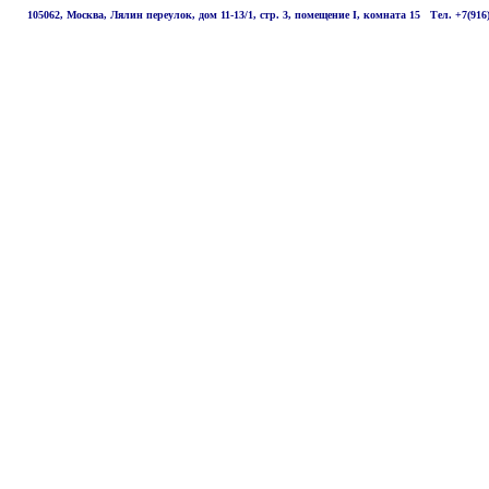
105062, Москва, Лялин переулок, дом 11-13/1, стр. 3, помещение I, комната 15 Тел. +7(91