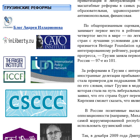
приватизация и либерализация 
масштабные реформы в самых раз
образовательная, здравоохрани
антимонопольная, финансовая.
По общепризнанным оценкам, гр
Блог Андрея Илларионова
занимает первое место в рейтинг
четвертое место в мире — по легк
стран с лучшими условиями для 
признается Heritage Foundation о
интегрированному рейтингу, разр
прогресса, — Грузия заняла перво
Россия — 97-е из 101.
За реформами в Грузии с интере
иностранные делегации прибывают
стала примером для подражания. Н
по его словам, опыт Грузии в мо
которая стала на путь либеральны
заявил, что его страна будет пер
Киргизия сможет сказать, что явля
В России позитивные высказыв
оппозиционности (например, Михаи
самой коррумпированной республ
использовать грузинский опыт.
Так, в декабря 2009 года Дмитр