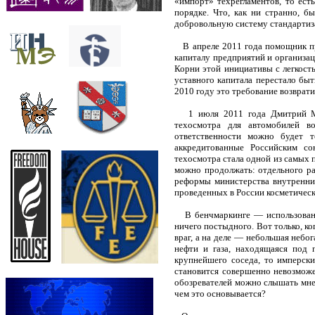
«импорт» техрегламентов, то ес
порядке. Что, как ни странно, б
добровольную систему стандартиз
В апреле 2011 года помощник пр
капиталу предприятий и организац
Корни этой инициативы с легкост
уставного капитала перестало быт
2010 году это требование возврати
1 июля 2011 года Дмитрий Мед
техосмотра для автомобилей в
ответственности можно будет т
аккредитованные Российским со
техосмотра стала одной из самых 
можно продолжать: отдельного ра
реформы министерства внутренни
проведенных в России косметическ
В бенчмаркинге — использовани
ничего постыдного. Вот только, к
враг, а на деле — небольшая небо
нефти и газа, находящаяся под 
крупнейшего соседа, то имперски
становится совершенно невозможе
обозревателей можно слышать мне
чем это основывается?