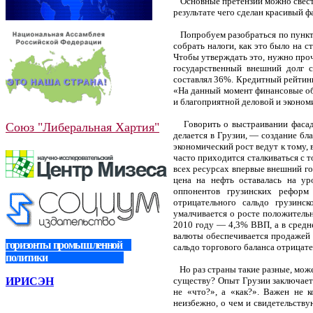
Основные претензии можно свести 
результате чего сделан красивый ф
Попробуем разобраться по пунктам
собрать налоги, как это было на 
Чтобы утверждать это, нужно проч
государственный внешний долг с
составлял 36%. Кредитный рейтинг 
«На данный момент финансовые об
и благоприятной деловой и эконо
Говорить о выстраивании фасада 
Союз "Либеральная Хартия"
делается в Грузии, — создание бл
экономический рост ведут к тому, 
часто приходится сталкиваться с т
всех ресурсах впервые внешний го
цена на нефть оставалась на ур
оппонентов грузинских рефор
отрицательного сальдо грузинск
умалчивается о росте положитель
2010 году — 4,3% ВВП, а в средн
валюты обеспечивается продажей с
горизонты промышленной
сальдо торгового баланса отрицате
политики
Но раз страны такие разные, может
ИРИСЭН
существу? Опыт Грузии заключает
не «что?», а «как?». Важен не 
неизбежно, о чем и свидетельству